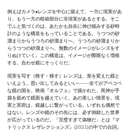
例えばカメラ•レンズを中心に据えて、一方に現実があ
り、もう一方の暗箱部分に非現実があるとする。そこ
でふと気づくのは、あたかも自在に伸び縮みする砂時
計のような構造をもっていることである。うつつの砂
溜まりからうつろの砂溜まりへ、うつろの砂溜まりか
らうつつの砂溜まりへ、無数のイメージがレンズをす
りぬけていく。この構造は、イメージが際限なく増殖
する、合わせ鏡にそっくりだ。
現実を写す（映す・移す）レンズは、形を変えた鏡と
いえよう。思い出してみるといい−−−−全てがアベコベ
な鏡の国を。映画『オルフェ』で描かれた、死神が手
袋を嵌めて鏡面を越えていく、あの美しい情景を。現
実と冥府は、鏡越しに繋がっている。いずれも偶然で
はない。レンズや鏡のその先には、必ず倒錯した世界
が広がっているのだ。「完璧すぎて偽物だ」とは『マ
トリックス レザレクションズ』(2021)の中での台詞。