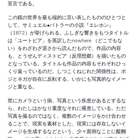
至言である。
この鏡の世界を最も端的に言い表したもののひとつと
して、サミュエル•バトラーの小説『エレホン』
（1872）が挙げられる。ふしぎな響きをもつタイトル
は「ユートピア」を英訳したnowhere （どこでもな
い）をわざわざ逆さから読んだもので、作品の内容
も、とうぜんディストピア（反理想郷）を描いたもの
となっている。タイトルも作品の内容もそれぞれひっ
くり返っているのだ。しつこくねじれた関係性は、ポ
ジとネガが自在に反転する、いかにも写真的なイメー
ジと重なる。
世にカメラという病、写真という疾患があるとするな
ら、わたしはかなり重度なそれに罹患している。ただ
写真を撮るのではなく、複数のイメージをかけ合わせ
ることで、現実を素材とした、現実には存在しないイ
メージを生成するなどという、少々面倒なことに醍醐